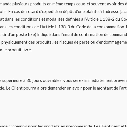
ande plusieurs produits en même temps ceux-ci peuvent avoir des dé
olis. En cas de retard d’expédition dépôt d’une plainte à l’adresse jac
trat dans les conditions et modalités définies à l’Article L 138-2 du
dans les conditions de l’Article L 138-3 du Code de la consommation.
tir d’un poste fixe) indiqué dans l’email de confirmation de command
 physiquement des produits, les risques de perte ou d’endommagement 
 le produit livré.
ode supérieure à 30 jours ouvrables, vous serez immédiatement préven
de. Le Client pourra alors demander un avoir pour le montant de l’ar
nde, y compris pour les produits en précommande. Le Client peut eff