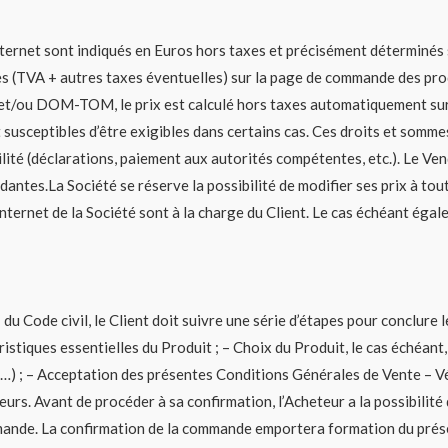
nternet sont indiqués en Euros hors taxes et précisément déterminés s
 (TVA + autres taxes éventuelles) sur la page de commande des produ
et/ou DOM-TOM, le prix est calculé hors taxes automatiquement sur 
 susceptibles d’être exigibles dans certains cas. Ces droits et somme
lité (déclarations, paiement aux autorités compétentes, etc.). Le Vend
antes.La Société se réserve la possibilité de modifier ses prix à tout
ternet de la Société sont à la charge du Client. Le cas échéant égalem
u Code civil, le Client doit suivre une série d’étapes pour conclure 
ristiques essentielles du Produit ; – Choix du Produit, le cas échéan
sse…) ; – Acceptation des présentes Conditions Générales de Vente – 
reurs. Avant de procéder à sa confirmation, l’Acheteur a la possibilité 
mande. La confirmation de la commande emportera formation du présent