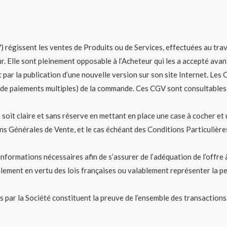
égissent les ventes de Produits ou de Services, effectuées au traver
ur. Elle sont pleinement opposable à l’Acheteur qui les a accepté av
 par la publication d’une nouvelle version sur son site Internet. Les 
de paiements multiples) de la commande. Ces CGV sont consultables su
oit claire et sans réserve en mettant en place une case à cocher et un
 Générales de Vente, et le cas échéant des Conditions Particulières d
 informations nécessaires afin de s’assurer de l’adéquation de l’offre 
alement en vertu des lois françaises ou valablement représenter la p
 par la Société constituent la preuve de l’ensemble des transactions