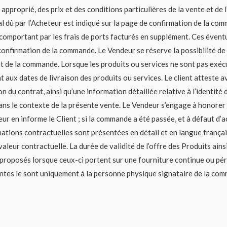
approprié, des prix et des conditions particulières de la vente et de
l dû par l’Acheteur est indiqué sur la page de confirmation de la com
 comportant par les frais de ports facturés en supplément. Ces éventu
confirmation de la commande. Le Vendeur se réserve la possibilité de
nt de la commande. Lorsque les produits ou services ne sont pas exé
aux dates de livraison des produits ou services. Le client atteste avo
on du contrat, ainsi qu’une information détaillée relative à l’identit
dans le contexte de la présente vente. Le Vendeur s’engage à honorer
ur en informe le Client ; si la commande a été passée, et à défaut d’a
mations contractuelles sont présentées en détail et en langue françai
aleur contractuelle. La durée de validité de l’offre des Produits ainsi
s proposés lorsque ceux-ci portent sur une fourniture continue ou pé
sentes le sont uniquement à la personne physique signataire de la com